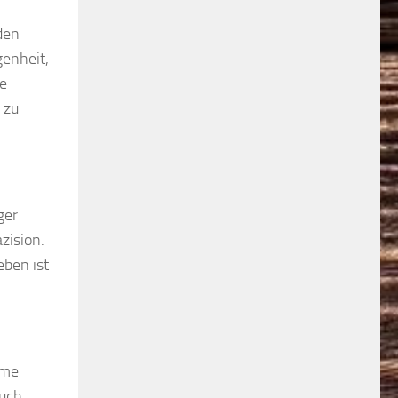
den
genheit,
ne
 zu
ger
zision.
eben ist
ame
auch