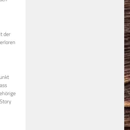
t der
verloren
punkt
dass
gehörige
 Story