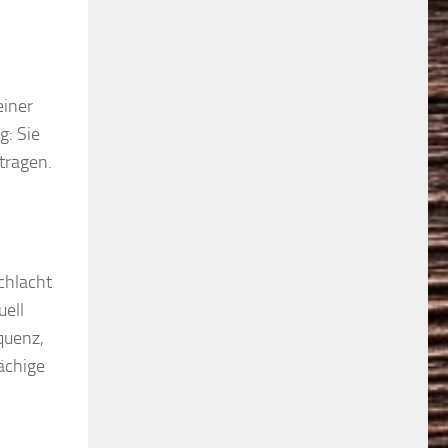
einer
g: Sie
tragen.
chlacht
uell
quenz,
ächige