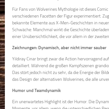
Für Fans von Wolverines Mythologie ist dieses Comic 
verschiedenen Facetten der Figur experimentiert. Zug
bekannte Elemente aus X-Men-Geschichten in neuen K
Schwäche: Manchmal wirkt die Geschichte überladen. 
einer Unübersichtlichkeit, die vor allem in der zweite
Zeichnungen: Dynamisch, aber nicht immer sauber
Yildiray Cinar bringt zwar die Action hervorragend a
detailliert. Während die großen Kampfszenen grandi
Das stört jedoch nicht zu sehr, da die Energie der Bi
das Design der alternativen Wolverines, die alle unve
Humor und Teamdynamik
Ein unerwartetes Highlight ist der Humor. Die Dynam
Momente, vor allem, wenn die unterschiedlichen Per