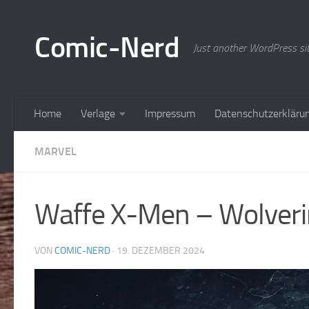
Zum Inhalt springen
Comic-Nerd
Just another WordPress si
Home
Verlage
Impressum
Datenschutzerkläru
MARVEL
Waffe X-Men – Wolveri
VON
COMIC-NERD
·
19. DEZEMBER 2024