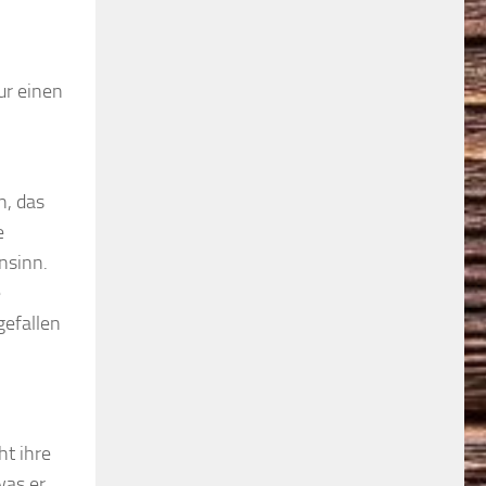
ur einen
n, das
e
nsinn.
e
gefallen
ht ihre
was er