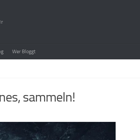
te
ng
Wer Bloggt
nes, sammeln!