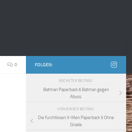
0
FOLGEN:
NÄCHSTER BEITRAG
Batman Paperback 6 Batman gegen
Abyss
VORHERIGER BEITRAG
Die furchtlosen X-Men Paperback 5 Ohne
Gnade