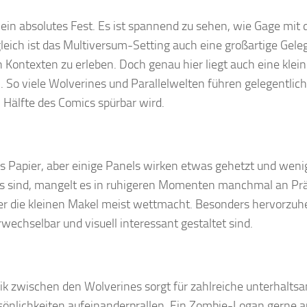
ein absolutes Fest. Es ist spannend zu sehen, wie Gage mit 
leich ist das Multiversum-Setting auch eine großartige Gele
ontexten zu erleben. Doch genau hier liegt auch eine klei
So viele Wolverines und Parallelwelten führen gelegentlich
n Hälfte des Comics spürbar wird.
ufs Papier, aber einige Panels wirken etwas gehetzt und weni
os sind, mangelt es in ruhigeren Momenten manchmal an Prä
lder die kleinen Makel meist wettmacht. Besonders hervorzuh
rwechselbar und visuell interessant gestaltet sind.
ik zwischen den Wolverines sorgt für zahlreiche unterhalts
sönlichkeiten aufeinanderprallen. Ein Zombie-Logan gerne 