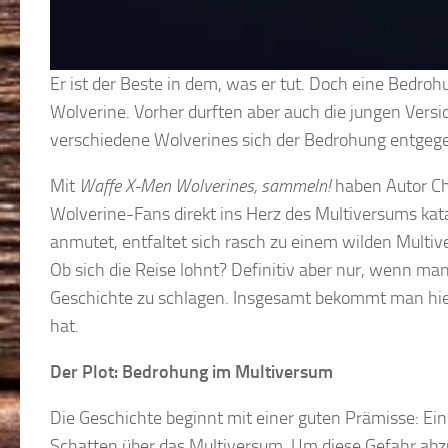
Er ist der Beste in dem, was er tut. Doch eine Bedroh
Wolverine. Vorher durften aber auch die jungen Vers
verschiedene Wolverines sich der Bedrohung entgegen
Mit
Waffe X-Men Wolverines, sammeln!
haben Autor Chr
Wolverine-Fans direkt ins Herz des Multiversums kat
anmutet, entfaltet sich rasch zu einem wilden Multiv
Ob sich die Reise lohnt? Definitiv aber nur, wenn man 
Geschichte zu schlagen. Insgesamt bekommt man hier 
hat.
Der Plot: Bedrohung im Multiversum
Die Geschichte beginnt mit einer guten Prämisse: Ein
Schatten über das Multiversum. Um diese Gefahr abzu