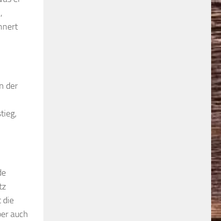
,
nnert
n der
tieg,
de
tz
 die
ber auch