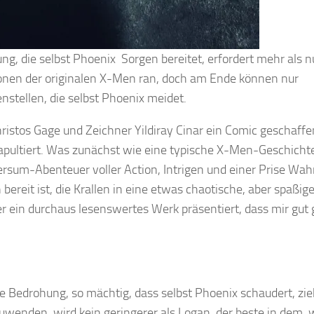
ung, die selbst Phoenix Sorgen bereitet, erfordert mehr als n
ionen der originalen X-Men ran, doch am Ende können nur
stellen, die selbst Phoenix meidet.
istos Gage und Zeichner Yildiray Cinar ein Comic geschaffe
apultiert. Was zunächst wie eine typische X-Men-Geschicht
ersum-Abenteuer voller Action, Intrigen und einer Prise Wah
bereit ist, die Krallen in eine etwas chaotische, aber spaßig
ein durchaus lesenswertes Werk präsentiert, dass mir gut 
e Bedrohung, so mächtig, dass selbst Phoenix schaudert, zie
wenden, wird kein geringerer als Logan, der beste in dem, 