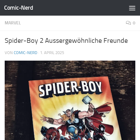
Comic-Nerd
Zum Inhalt springen
MARVEL
0
Spider-Boy 2 Aussergewöhnliche Freunde
VON
COMIC-NERD
·
1. APRIL 2025